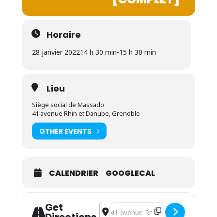
Horaire
28 janvier 2022
14 h 30 min
-
15 h 30 min
Lieu
Siège social de Massado
41 avenue Rhin et Danube, Grenoble
OTHER EVENTS
CALENDRIER
GOOGLECAL
Get
Address - Cycle signe avec bébé (séan
Destination Address - Cycle signe