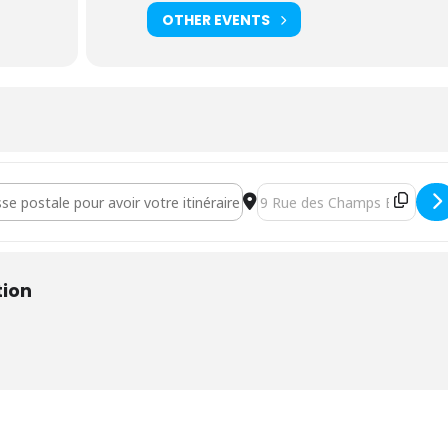
OTHER EVENTS
 yoga parent/enfant, 1/6 ans [Ca7oXZNec]
Destination Address - Atelier
tion