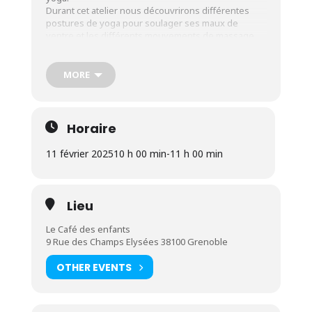
Durant cet atelier nous découvrirons différentes
postures de yoga pour soulager ses maux de
ventre et les différents mouvements de massage
que nous pouvons lui proposer.
Nous vous proposerons aussi 1 protocole de
réflexologie plantaire pour soulager les coliques et
MORE
les maux de ventre.
L’huile de massage vous est fournie ainsi qu’un
fichier avec tout ce que nous aurons vu en atelier
pour pouvoir le reproduire à la maison.
Horaire
11 février 2025
10 h 00 min
-
11 h 00 min
Lieu
Le Café des enfants
9 Rue des Champs Elysées 38100 Grenoble
OTHER EVENTS