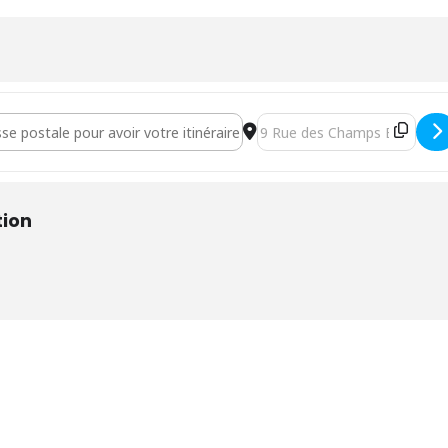
Signe le vocabulaire du quotidien [foEzl9LVf]
Destination Address - Atelier
tion