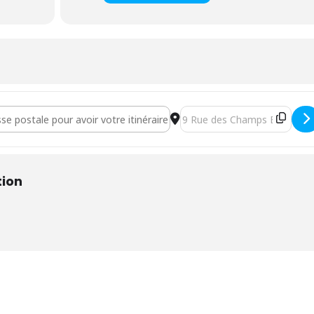
igne le vocabulaire de l'alimentation [XyJevzlOF]
Destination Address - Atelier
tion