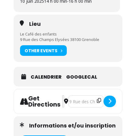
10 juin 2025
14 h 00 min
-
16 h 00 min
Lieu
Le Café des enfants
9 Rue des Champs Elysées 38100 Grenoble
OTHER EVENTS
CALENDRIER
GOOGLECAL
Get
Address - Atelier Portage en écharp
Destination Address - Atelier Por
Directions
Informations et/ou inscription