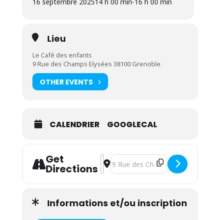
16 septembre 2025
14 h 00 min
-
16 h 00 min
Lieu
Le Café des enfants
9 Rue des Champs Elysées 38100 Grenoble
OTHER EVENTS
CALENDRIER
GOOGLECAL
Get
Address - Atelier Portage en écharpe
Destination Address - Atelier Por
Directions
Informations et/ou inscription