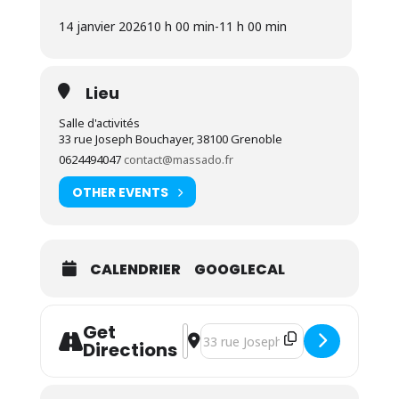
A chaque séance nous ferrons une dizaine de
postures de yoga différentes, un temps de retour
14 janvier 2026
10 h 00 min
-
11 h 00 min
au calme facile à reproduire à la maison, un album
jeunesse et un temps de coloriage.
Chaque séance est différente et vous repartirez
avec le descriptif de chaque posture pour les
Lieu
reproduire à la maison.
tarif pour 1 adulte avec 1 enfant: 12€
Salle d'activités
adulte ou enfant supplémentaire: 5€
33 rue Joseph Bouchayer, 38100 Grenoble
0624494047
contact@massado.fr
OTHER EVENTS
CALENDRIER
GOOGLECAL
Get
Address - Atelier yoga parent/enfant,
Destination Address - Atelier yog
Directions