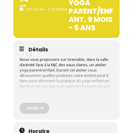
YOGA
JAN
PARENT/ENF
10 h 00 min - 11 h 00 min
ANT, 9 MOIS
- 6 ANS
Détails
Nous vous proposons sur Grenoble, dans la salle
d’activité face à la MJC des eaux claires, un atelier
yoga parent/enfant. Durant cet atelier vous
découvrirez quelles postures votre enfant peut-il
faire pour découvrir la pratique du yoga enfant en
fonction de son âge mais aussi en fonction de son
tempérament. Aucune pression, les enfants sont
libres de faire, d’observer ou de se balader dans la
salle! Nous vous avons préparé un atelier doux,
ludique et accessible à tous les parents/grands-
MORE
parents/oncles/marraines/nounou… et aux
enfants. aucun pré requis n’est nécessaire pour
participer! Que vous soyez souple ou non, sportif
ou non, jeune ou non, vous pourrez pratiquer!
Horaire