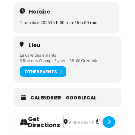
Horaire
1 octobre 2025
15 h 00 min
-
16 h 00 min
Lieu
Le Café des enfants
9 Rue des Champs Elysées 38100 Grenoble
OTHER EVENTS
CALENDRIER
GOOGLECAL
Get
Address - Atelier yoga parent/enfant
Destination Address - Atelier yog
Directions