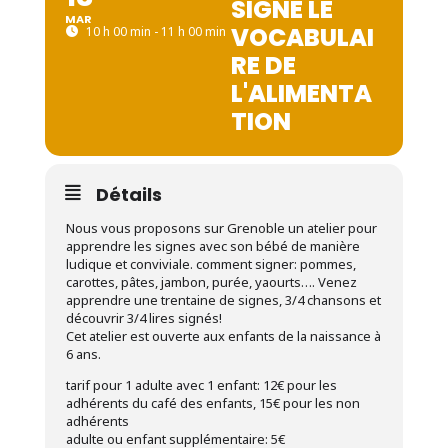
SIGNE LE
MAR
VOCABULAI
10 h 00 min - 11 h 00 min
RE DE
L'ALIMENTA
TION
Détails
Nous vous proposons sur Grenoble un atelier pour
apprendre les signes avec son bébé de manière
ludique et conviviale. comment signer: pommes,
carottes, pâtes, jambon, purée, yaourts…. Venez
apprendre une trentaine de signes, 3/4 chansons et
découvrir 3/4 lires signés!
Cet atelier est ouverte aux enfants de la naissance à
6 ans.
tarif pour 1 adulte avec 1 enfant: 12€ pour les
adhérents du café des enfants, 15€ pour les non
adhérents
adulte ou enfant supplémentaire: 5€