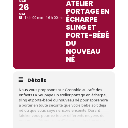
ATELIER
MAR
26
PORTAGE EN
MAI
ÉCHARPE
14 h 00 min - 16 h 00 min
SLING ET
PORTE-BÉBÉ
DU
NOUVEAU
NÉ
Détails
Nous vous proposons sur Grenoble au café des
enfants La Soupape un atelier portage en écharpe,
sling et porte-bébé du nouveau né pour apprendre
à porter en toute sécurité que votre bébé soit déjà
né ou que vous soyez encore enceinte. Durant
l’atelier vous pourrez tester différents moyens de
portage, différents type d’écharpes, de sling et de
porte-bébé. A la fin de l’atelier vous pourrez