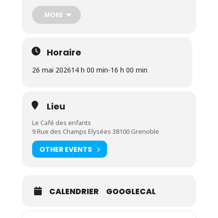
emprunter gratuitement 1 ou plusieurs modèles
pour tester à la maison.
MORE
tarif pour 1 adulte avec 1 enfant: 25€ pour les
Horaire
adhérents du café des enfants, 30€ pour les non
adhérents
26 mai 2026
14 h 00 min
-
16 h 00 min
adulte ou enfant supplémentaire: 5€
Lieu
Le Café des enfants
9 Rue des Champs Elysées 38100 Grenoble
OTHER EVENTS
CALENDRIER
GOOGLECAL