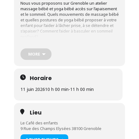
Nous vous proposons sur Grenoble un atelier
massage bébé et yoga bébé accès sur l’apaisement
et le sommeil. Quels mouvements de massage bébé
et quelles postures de yoga bébé proposer à votre
enfant pour l’aider à lâcher prise, à se détendre et
s’apaiser? Comment l’aider à basculer en sommeil
profond?
Nous vous présenterons aussi un protocole de
réflexologie plantaire pour aider votre bébé à lâcher
prise et trouver le sommeil plus facilement.
MORE
L’huile de massage vous sera fournie pour cet
atelier ainsi qu’un fichier avec tout ce que nous
aurons vu en atelier pour pouvoir le reproduire à la
maison.
Horaire
tarif pour 1 adulte avec 1 enfant: 12€ pour les
11 juin 2026
10 h 00 min
-
11 h 00 min
adhérents du café des enfants, 15€ pour les non
adhérents
adulte ou enfant supplémentaire: 5€
Lieu
Le Café des enfants
9 Rue des Champs Elysées 38100 Grenoble